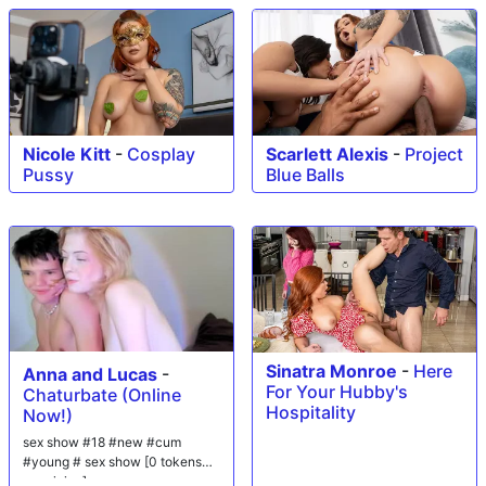
Nicole Kitt
-
Cosplay
Scarlett Alexis
-
Project
Pussy
Blue Balls
Sinatra Monroe
-
Here
Anna and Lucas
-
For Your Hubby's
Chaturbate (Online
Hospitality
Now!)
sex show #18 #new #cum
#young # sex show [0 tokens
remaining]