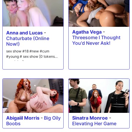
Agatha Vega
-
Anna and Lucas
-
Threesome I Thought
Chaturbate (Online
You'd Never Ask!
Now!)
sex show #18 #new #cum
#young # sex show [0 tokens
remaining]
Abigaiil Morris
-
Big Oily
Sinatra Monroe
-
Boobs
Elevating Her Game