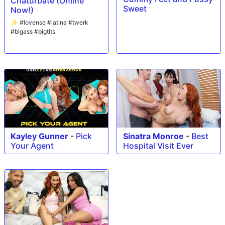
Chaturbate (Online
Sweet
Now!)
✨ #lovense #latina #twerk
#bigass #bigtits
Kayley Gunner
-
Pick
Sinatra Monroe
-
Best
Your Agent
Hospital Visit Ever