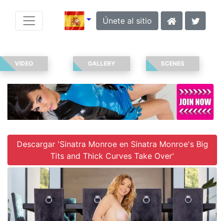
Únete al sitio
VIDEO
GALLERY
SCENES
Descargar 'Sinatra Monroe en Sinatra Monroe's Big
Tits and Thick Curves Take Over'