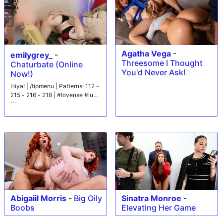
Agatha Vega
-
emilygrey_
-
Threesome I Thought
Chaturbate (Online
You'd Never Ask!
Now!)
Hiya! | /tipmenu | Patterns: 112 -
215 - 216 - 218 | #lovense #lush
#hairy
Abigaiil Morris
-
Big Oily
Sinatra Monroe
-
Boobs
Elevating Her Game