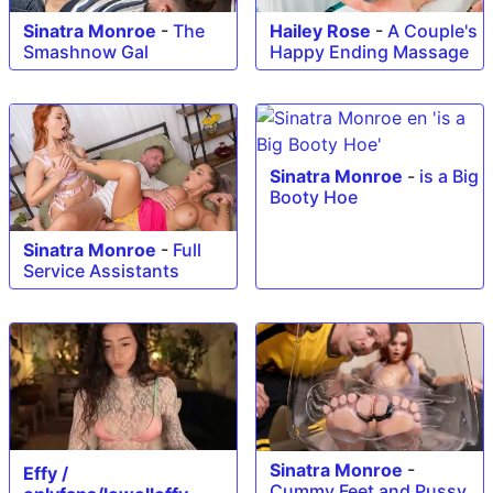
Sinatra Monroe
-
The
Hailey Rose
-
A Couple's
Smashnow Gal
Happy Ending Massage
Sinatra Monroe
-
is a Big
Booty Hoe
Sinatra Monroe
-
Full
Service Assistants
Sinatra Monroe
-
Effy /
Cummy Feet and Pussy