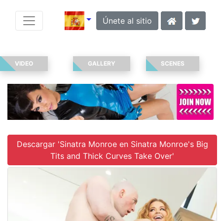
Únete al sitio
VIDEO
GALLERY
SCENES
Descargar 'Sinatra Monroe en Sinatra Monroe's Big
Tits and Thick Curves Take Over'