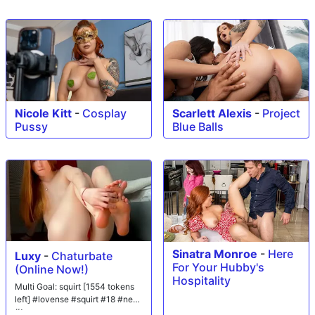
Nicole Kitt
-
Cosplay
Scarlett Alexis
-
Project
Pussy
Blue Balls
Sinatra Monroe
-
Here
Luxy
-
Chaturbate
For Your Hubby's
(Online Now!)
Hospitality
Multi Goal: squirt [1554 tokens
left] #lovense #squirt #18 #new
#teen