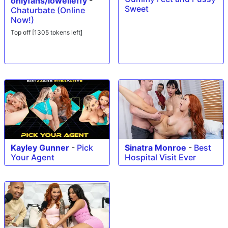
onlyfans/lowelleffy
-
Sweet
Chaturbate (Online
Now!)
Top off [1305 tokens left]
Kayley Gunner
-
Pick
Sinatra Monroe
-
Best
Your Agent
Hospital Visit Ever