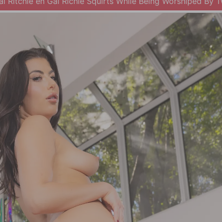
al Ritchie en Gal Richie Squirts While Being Worshiped By 