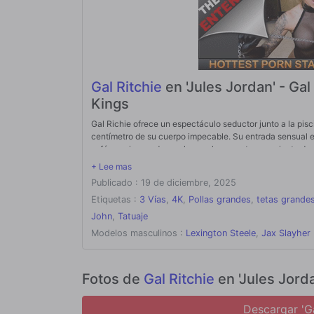
Gal Ritchie
en 'Jules Jordan' - Ga
Kings
Gal Richie ofrece un espectáculo seductor junto a la pis
centímetro de su cuerpo impecable. Su entrada sensual 
sofá, empieza a darse placer, plenamente consciente de q
que sus gemidos se hacen más fuertes, las dos leyendas d
sus troncos mientras se masturba mutuamente. La acción s
Publicado : 19 de diciembre, 2025
vibrar, haciéndola eyacular. Con un pene en el coño y e
punto álgido. El explosivo trío termina con ambos hombr
Etiquetas :
3 Vías
,
4K
,
Pollas grandes
,
tetas grande
completamente satisfecha.
John
,
Tatuaje
Modelos masculinos :
Lexington Steele
,
Jax Slayher
Fotos de
Gal Ritchie
en 'Jules Jord
Descargar 'G