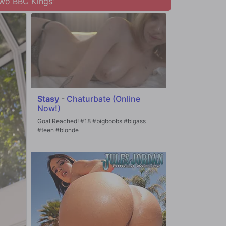
Two BBC Kings'
Stasy
-
Chaturbate (Online
Now!)
Goal Reached! #18 #bigboobs #bigass
#teen #blonde