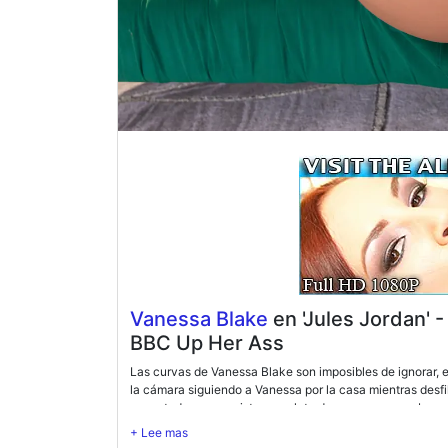
Vanessa Blake
en 'Jules Jordan' 
BBC Up Her Ass
Las curvas de Vanessa Blake son imposibles de ignorar,
la cámara siguiendo a Vanessa por la casa mientras desfi
espectadores una vista completa de sus curvas exuberant
que sus manos recorran su cuerpo. Sintiendo cómo el cal
polla negra y grande. Al ir al sofá, coge un consolador y