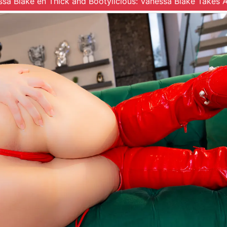
ssa Blake en Thick and Bootylicious: Vanessa Blake Takes 