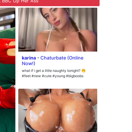
A BBC Up Her Ass'
karina
-
Chaturbate (Online
Now!)
what if i get a little naughty tonight? 🤭
#feet #new #cute #young #bigboobs