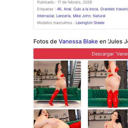
Publicado : 17 de febrero, 2026
viendo el espectáculo está Lexington Steele, disfrutand
interviene, y Vanessa cae de rodillas con entusiasmo, e
Etiquetas :
4K
,
Anal
,
Culo a la boca
,
Grandes traser
hambrienta. La acción se intensifica rápidamente hasta e
Interracial
,
Lencería
,
Mike John
,
Natural
rebotando con cada embestida. Cuando está completament
Modelos masculinos :
Lexington Steele
se enfrentan con fuerza en una variedad de posiciones a
y termina con un facial desordenado, dejando a Vanessa 
Fotos de
Vanessa Blake
en 'Jules 
Descargar 'Vane