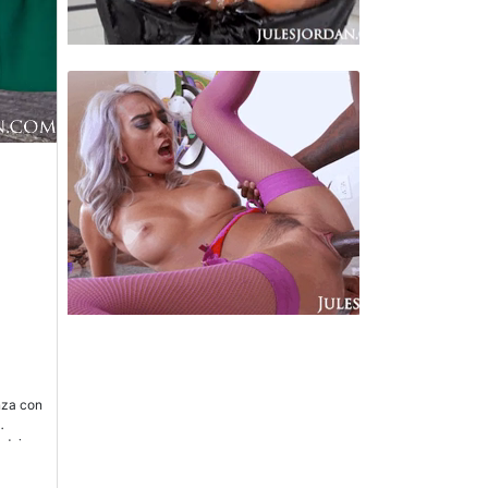
nza con
 dejar
por la
tada y