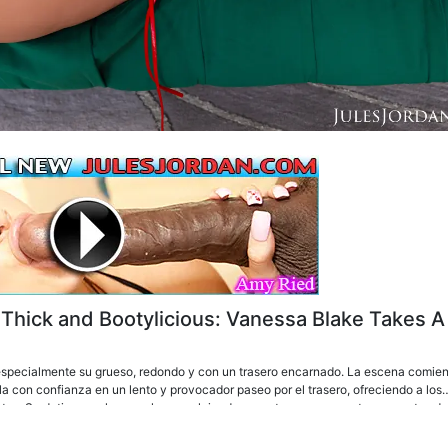
- Thick and Bootylicious: Vanessa Blake Takes A
 especialmente su grueso, redondo y con un trasero encarnado. La escena comie
la con confianza en un lento y provocador paseo por el trasero, ofreciendo a los
es. Se detiene en las escaleras, volviendo a mostrar su enorme trasero antes de
or aumentaba, Vanessa empieza a darse placer, mostrando su insaciable apetito 
 lo introduce lentamente en su culo, preparándose para lo que viene después. Sen