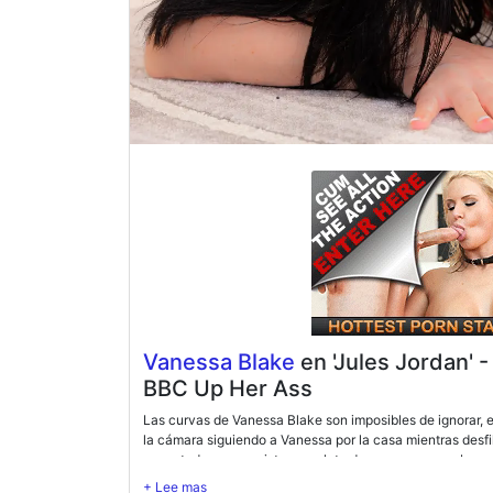
Vanessa Blake
en 'Jules Jordan' 
BBC Up Her Ass
Las curvas de Vanessa Blake son imposibles de ignorar,
la cámara siguiendo a Vanessa por la casa mientras desfi
espectadores una vista completa de sus curvas exuberant
que sus manos recorran su cuerpo. Sintiendo cómo el cal