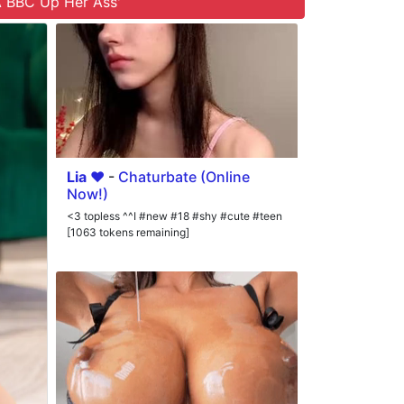
A BBC Up Her Ass'
Lia ❤
-
Chaturbate (Online
Now!)
<3 topless ^^I #new #18 #shy #cute #teen
[1063 tokens remaining]