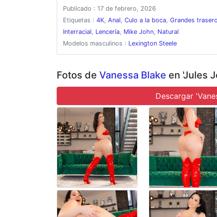
polla negra y grande. Al ir al sofá, coge un consolador y
Publicado : 17 de febrero, 2026
viendo el espectáculo está Lexington Steele, disfrutand
interviene, y Vanessa cae de rodillas con entusiasmo, e
Etiquetas :
4K
,
Anal
,
Culo a la boca
,
Grandes traser
hambrienta. La acción se intensifica rápidamente hasta e
Interracial
,
Lencería
,
Mike John
,
Natural
rebotando con cada embestida. Cuando está completament
Modelos masculinos :
Lexington Steele
se enfrentan con fuerza en una variedad de posiciones a
y termina con un facial desordenado, dejando a Vanessa 
Fotos de
Vanessa Blake
en 'Jules 
Descargar 'Vane