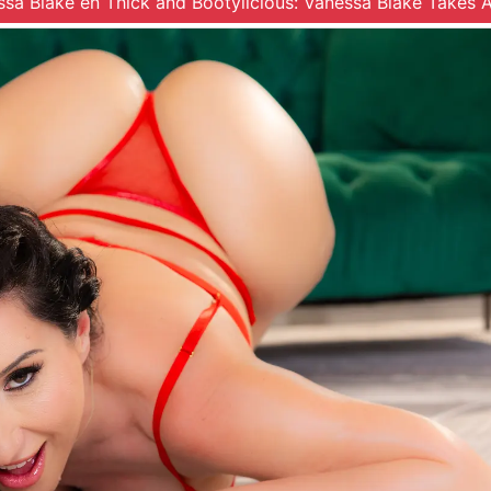
ssa Blake en Thick and Bootylicious: Vanessa Blake Takes 