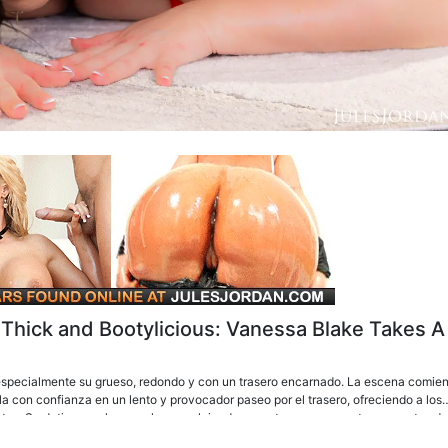
- Thick and Bootylicious: Vanessa Blake Takes A
 especialmente su grueso, redondo y con un trasero encarnado. La escena comie
la con confianza en un lento y provocador paseo por el trasero, ofreciendo a los
es. Se detiene en las escaleras, volviendo a mostrar su enorme trasero antes de
or aumentaba, Vanessa empieza a darse placer, mostrando su insaciable apetito 