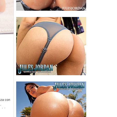
nza con
 dejar
por la