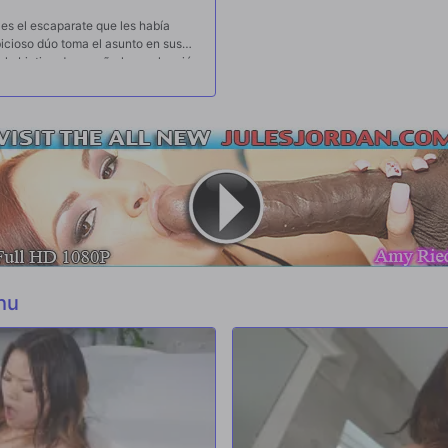
es el escaparate que les había
bicioso dúo toma el asunto en sus
el objetivo de enseñarle una lección
palabra. Lulu y Kimmy exhiben una
de pronto.
hu