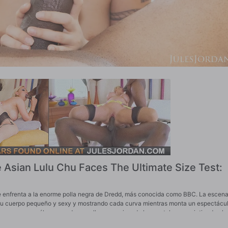
te Asian Lulu Chu Faces The Ultimate Size Test:
se enfrenta a la enorme polla negra de Dredd, más conocida como BBC. La escen
u cuerpo pequeño y sexy y mostrando cada curva mientras monta un espectácu
 se acerca a él, agarrando su polla por encima de los pantalones y sintiendo el
y empieza a chuparle despacio. Su tamaño apenas cabe en su boca, haciendo que ca