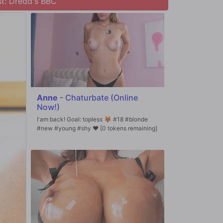
st: Dredd's BBC'
Anne
-
Chaturbate (Online
Now!)
I'am back! Goal: topless 🦊 #18 #blonde
#new #young #shy ❤ [0 tokens remaining]