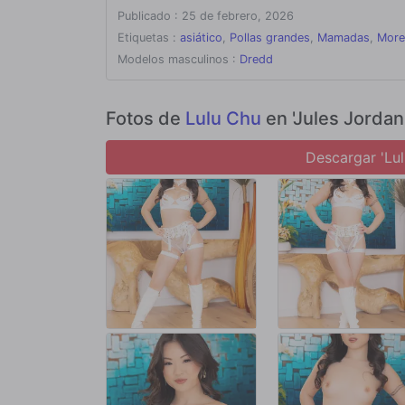
embestida y cada trago profundo sean aún más intensos.
Publicado : 25 de febrero, 2026
apretada vagina mientras ella gime pidiendo más. La acció
una más intensa que la anterior. La escena termina con Dr
Etiquetas :
asiático
,
Pollas grandes
,
Mamadas
,
More
tras alcanzar su enorme tamaño.
Modelos masculinos :
Dredd
Fotos de
Lulu Chu
en 'Jules Jordan
Descargar 'Lul