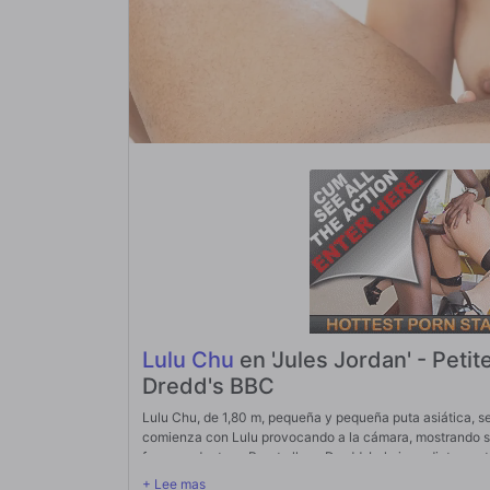
Lulu Chu
en 'Jules Jordan' - Peti
Dredd's BBC
Lulu Chu, de 1,80 m, pequeña y pequeña puta asiática, 
comienza con Lulu provocando a la cámara, mostrando s
forma seductora. Pronto llega Dredd. Lulu inmediatamente
bulto bajo la tela. Incapaz de resistirse, ella la saca 