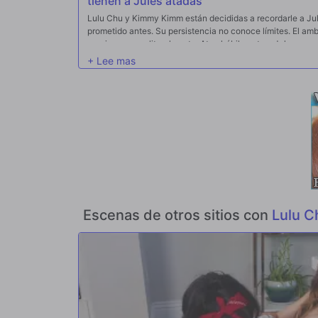
tienen a Jules atadas
Lulu Chu y Kimmy Kimm están decididas a recordarle a Jul
prometido antes. Su persistencia no conoce límites. El am
propias manos, literalmente. Atan hábilmente a Jules, con 
caprichosa pero firme sobre la importancia de cumplir la 
actuación memorable que es poco probable que Jules olvi
Escenas de otros sitios con
Lulu C