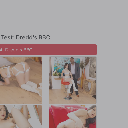
n su
cada
onriendo
e Test: Dredd's BBC
st: Dredd's BBC'