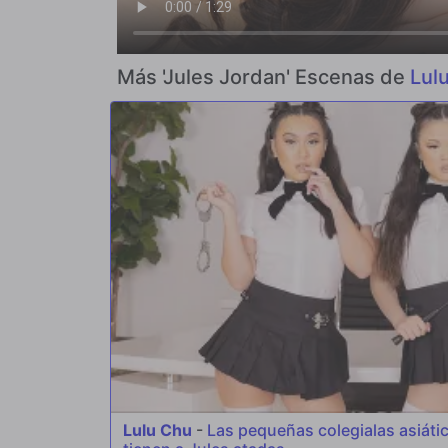
Más 'Jules Jordan' Escenas de
Lul
Lulu Chu
-
Las pequeñas colegialas asiáti