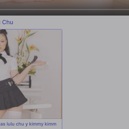
u Chu
cas lulu chu y kimmy kimm