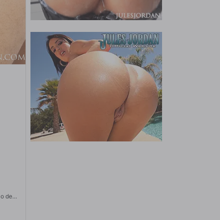
a
lo de
 enorme
da