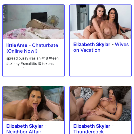
Elizabeth Skylar
-
Wives
littleAme
-
Chaturbate
on Vacation
(Online Now!)
spread pussy #asian #18 #teen
#skinny #smalltits [0 tokens
remaining]
Elizabeth Skylar
-
Elizabeth Skylar
-
Neighbor Affair
Thundercock