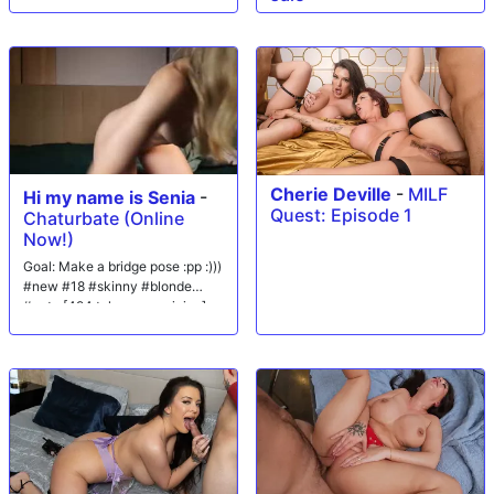
Cherie Deville
-
MILF
Hi my name is Senia
-
Quest: Episode 1
Chaturbate (Online
Now!)
Goal: Make a bridge pose :pp :)))
#new #18 #skinny #blonde
#cute [494 tokens remaining]