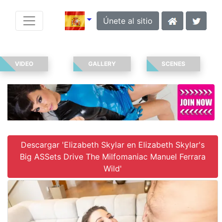
Únete al sitio
VIDEO
GALLERY
SCENES
Descargar 'Elizabeth Skylar en Elizabeth Skylar's
Big ASSets Drive The Milfomaniac Manuel Ferrara
Wild'