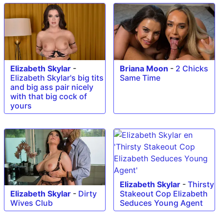
Elizabeth Skylar
-
Briana Moon
-
2 Chicks
Elizabeth Skylar's big tits
Same Time
and big ass pair nicely
with that big cock of
yours
Elizabeth Skylar
-
Thirsty
Stakeout Cop Elizabeth
Elizabeth Skylar
-
Dirty
Seduces Young Agent
Wives Club