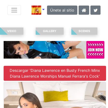
Únete al sitio
VIDEO
GALLERY
SCENES
Descargar 'Diana Lawrence en Busty French Minx
Diana Lawrence Worships Manuel Ferrara's Cock'