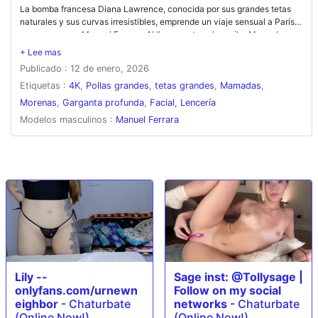
La bomba francesa Diana Lawrence, conocida por sus grandes tetas
naturales y sus curvas irresistibles, emprende un viaje sensual a París
para conocer a Manuel Ferrara. Al llegar en tren, la recibe Manuel y
comparten un almuerzo íntimo en un encantador café parisino. Su
química crece mientras pasean por las románticas calles de París, que
Publicado : 12 de enero, 2026
conducen al apartamento privado de Manuel. Una vez dentro, Diana se
arrastra seductoramente sobre la cama, provocándole con su cuerpo y
Etiquetas :
4K
,
Pollas grandes
,
tetas grandes
,
Mamadas
,
dándose placer bajo su mirada. El calor aumenta mientras ella mete la
Morenas
,
Garganta profunda
,
Facial
,
Lencería
polla de Manuel profundamente en su garganta, ansiosa por más. Lo
Modelos masculinos :
Manuel Ferrara
que sigue es una sesión intensa y apasionada de sexo en múltiples
posiciones que deja las gafas y el hermoso rostro de Diana empapados
con un acabado facial desordenado.
Lily --
Sage inst: @Tollysage |
onlyfans.com/urnewn
Follow on my social
eighbor
-
Chaturbate
networks
-
Chaturbate
(Online Now!)
(Online Now!)